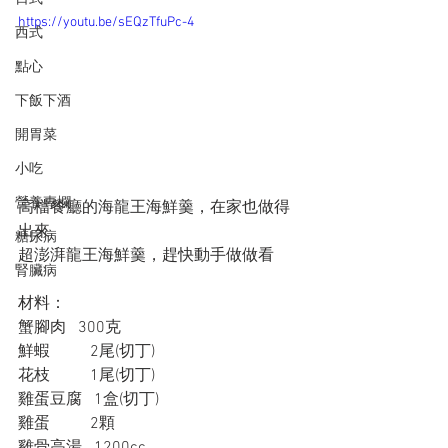
https://youtu.be/sEQzTfuPc-4
西式
點心
下飯下酒
開胃菜
小吃
營養專欄
高檔餐廳的海龍王海鮮羹，在家也做得
出來
糖尿病
超澎湃龍王海鮮羹，趕快動手做做看
腎臟病
材料：
蟹腳肉   300克
鮮蝦          2尾(切丁)
花枝          1尾(切丁)
雞蛋豆腐   1盒(切丁)
雞蛋          2顆
雞骨高湯   1200cc