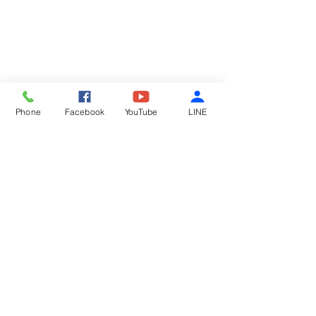
Phone
Facebook
YouTube
LINE
留言
鮮蚵麵線
酸辣涼粉
撰寫留言......