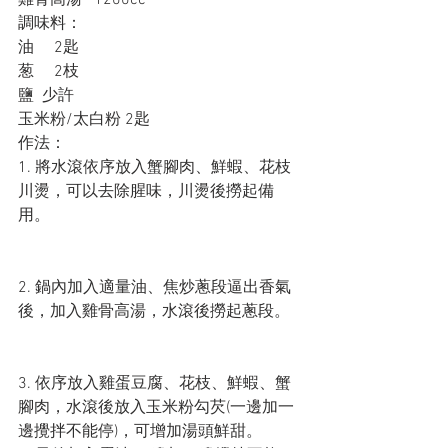
調味料：
油     2匙
葱     2枝
鹽  少許
玉米粉/太白粉 2匙
作法：
1. 將水滾依序放入蟹腳肉、鮮蝦、花枝
川燙，可以去除腥味，川燙後撈起備
用。
2. 鍋內加入適量油、焦炒蔥段逼出香氣
後，加入雞骨高湯，水滾後撈起蔥段。
3. 依序放入雞蛋豆腐、花枝、鮮蝦、蟹
腳肉，水滾後放入玉米粉勾芡(一邊加一
邊攪拌不能停)，可增加湯頭鮮甜。