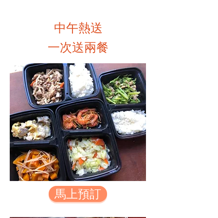
中午熱送
​一次送兩餐
馬上預訂