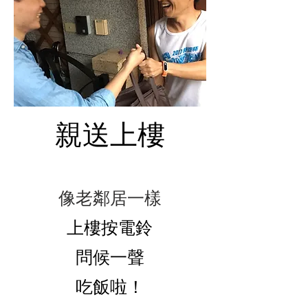
親送上樓
像老鄰居一樣
上樓按電鈴
問候一聲
​吃飯啦！