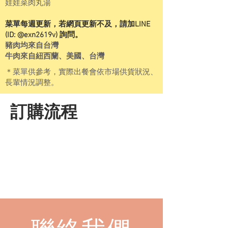
娃娃菜肉丸湯
​菜單每週更新，若網頁更新不及，請加LINE
(ID: @exn2619v) 詢問。
豬肉均來自台灣
牛肉來自紐西蘭、美國、台灣
​＊菜單供參考，實際出餐會依市場供貨狀況、
長輩情況調整。
訂購流程