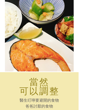
當然
可以調整
​醫生叮嚀要避開的食物
爸爸討厭的食物