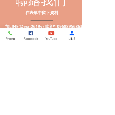
​聯絡我們
在表單中留下資料
加LINE(@exn2619v) 或者打0968895686給桂格
Phone
Facebook
YouTube
LINE
​需求相談
專人電話討論需求
告訴我們更多關於爸媽的事
菜色安排