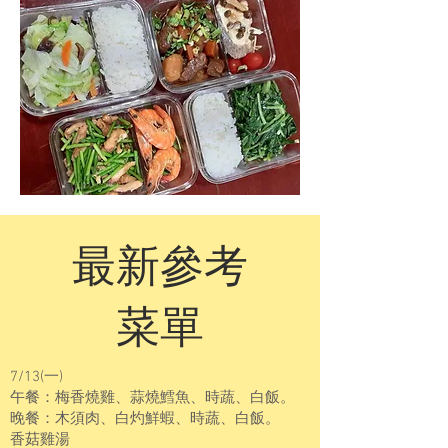
最新參考
菜單
7/13(一)
午餐：梅香燒雞、蒜燒鱈魚、時蔬、白飯。
晚餐：木須肉、白灼鮮蝦、時蔬、白飯。
香菇雞湯