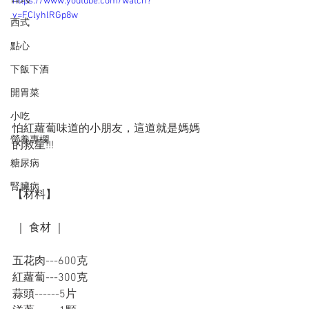
https://www.youtube.com/watch?
v=FClyhlRGp8w
西式
點心
下飯下酒
開胃菜
小吃
怕紅蘿蔔味道的小朋友，這道就是媽媽
營養專欄
的救星!!!
糖尿病
腎臟病
【材料】
 ｜ 食材 ｜ 
五花肉---600克 
紅蘿蔔---300克 
蒜頭------5片 