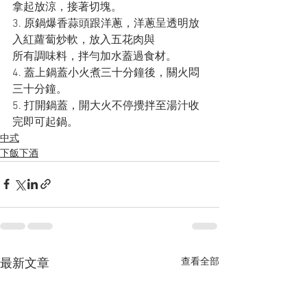
拿起放涼，接著切塊。
3. 原鍋爆香蒜頭跟洋蔥，洋蔥呈透明放
入紅蘿蔔炒軟，放入五花肉與
所有調味料，拌勻加水蓋過食材。
4. 蓋上鍋蓋小火煮三十分鐘後，關火悶
三十分鐘。
5. 打開鍋蓋，開大火不停攪拌至湯汁收
完即可起鍋。
中式
下飯下酒
查看全部
最新文章