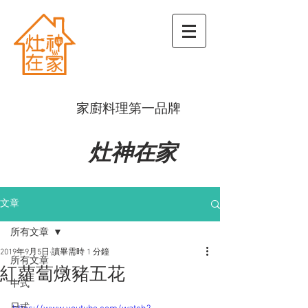
​家廚料理第一品牌
灶神在家
文章
所有文章
2019年9月5日
讀畢需時 1 分鐘
所有文章
紅蘿蔔燉豬五花
中式
日式