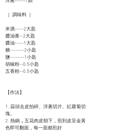
洋蔥------1顆 
 ｜ 調味料 ｜
米酒-----2大匙
醬油膏--2大匙
醬油-----1大匙
糖--------2小匙
鹽--------1小匙
胡椒粉--0.5小匙
五香粉--0.5小匙
【作法】
1. 蒜頭去皮拍碎、洋蔥切片、紅蘿蔔切
塊。
2. 熱鍋
，
五花肉皮朝下，煎到皮呈金黃
色即可翻面，每一面都煎好