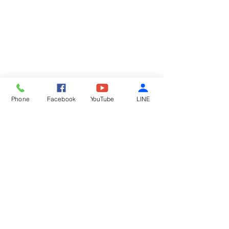
Phone
Facebook
YouTube
LINE
留言
鮮蚵麵線
酸辣涼粉
撰寫留言......