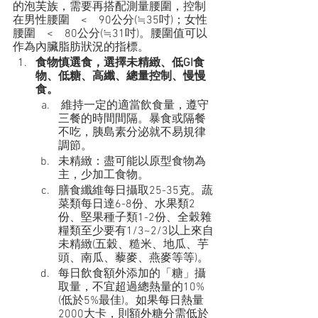
的泡芙族，需要再搭配測量腰圍，控制
在男性腰圍　<　90公分(≒35吋)；女性
腰圍　<　80公分(≒31吋)。腰圍值可以
作為內臟脂肪狀況的指標。
食物慎選食，選擇未精緻、低GI食
物、低糖、高纖、總量控制、慢慢
食。
 維持一定的適當飲食量，遵守
三餐的時間間隔。暴食或隔餐
不吃，胰島素分泌就不易規律
調節。
未精緻：盡可能以原型食物為
主，少加工食物。
膳食纖維每日攝取25-35克。蔬
菜類每日達6-8份、水果類2
份、堅果種子類1-2份、全穀雜
糧類至少要有1/3~2/3以上來自
未精緻(五穀、糙米、地瓜、芋
頭、南瓜、藜麥、燕麥等等)。
每日飲食額外添加的「糖」攝
取量，不宜超過總熱量的10%
(低於5%最佳)。如果每日熱量
2000大卡，則額外糖分需低於