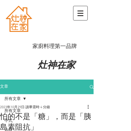
​家廚料理第一品牌
灶神在家
文章
所有文章
2023年10月29日
讀畢需時 4 分鐘
所有文章
怕的不是「糖」，而是「胰
中式
島素阻抗」
日式