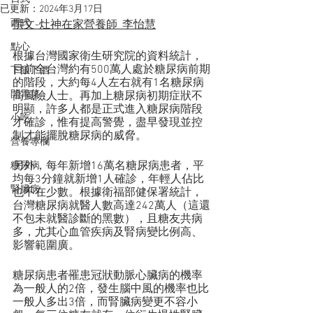
已更新：
2024年3月17日
西式
撰文-灶神在家營養師_李怡慧
點心
根據台灣國家衛生研究院的資料統計，
目前全台灣約有500萬人處於糖尿病前期
下飯下酒
的階段，大約每4人左右就有1名糖尿病
開胃菜
高風險人士。再加上糖尿病初期症狀不
明顯，許多人都是正式進入糖尿病階段
小吃
才確診，惟有提高警覺，盡早發現並控
制才能擺脫糖尿病的威脅。
營養專欄
另外，每年新增16萬名糖尿病患者，平
糖尿病
均每3分鐘就新增1人確診，年輕人佔比
腎臟病
也不在少數。根據衛福部健保署統計，
台灣糖尿病就醫人數高達242萬人（這還
不包未就醫診斷的黑數），且糖友共病
多，尤其心血管疾病及腎病變比例高、
影響範圍廣。
糖尿病患者罹患冠狀動脈心臟病的機率
為一般人的2倍，發生腦中風的機率也比
一般人多出3倍，而腎臟病變更不容小