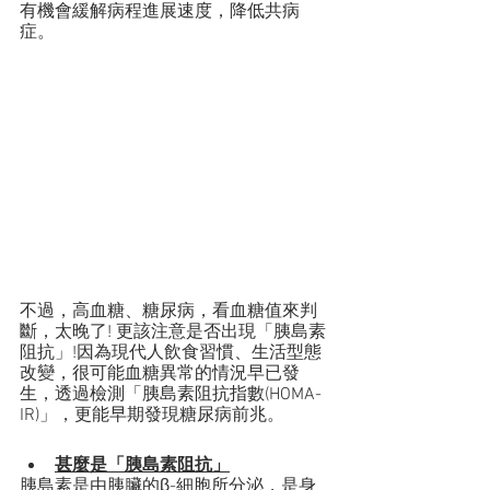
有機會緩解病程進展速度，降低共病
症。
不過，高血糖、糖尿病，看血糖值來判
斷，太晚了! 更該注意是否出現「胰島素
阻抗」!因為現代人飲食習慣、生活型態
改變，很可能血糖異常的情況早已發
生，透過檢測「胰島素阻抗指數(HOMA-
IR)」，更能早期發現糖尿病前兆。
甚麼是「胰島素阻抗」
胰島素是由胰臟的β-細胞所分泌，是身