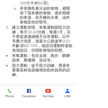
200大卡(約50克)。
有害胰島素分泌的食物，避開
加了很多糖的食物、過於精緻
的來源、高升糖的水果、油炸
食物及快炒類等。
建立運動習慣，有氧運動跟阻力訓
練，每天30-60分鐘，每週3天，且
不要超過連續兩天沒有運動。以中
等費力強度，達最大心跳速率(220-
年齡)的50-70%，做該項運動時還能
免強說話，但唱歌會喘的狀態。
有氧運動：包含走路、跑步、騎腳
踏車、爬樓梯、游泳等。
阻力運動：徒手肌力訓練、透過有
重量器材或器械增加肌肉負荷的訓
練。
Phone
Facebook
YouTube
LINE