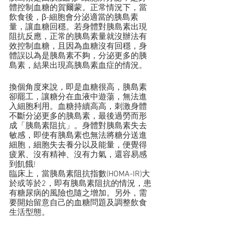
體控制血糖的賀爾蒙。正常情況下，當
飲食後，β-細胞會分泌適當的胰島素
量，讓血糖回穩。若身體對胰島素出現
阻抗反應，正常的胰島素量就沒辦法有
效控制血糖，且因為血糖沒有回穩，身
體誤以為是胰島素不夠，分泌更多的胰
島素，結果出現高胰島素血症的情況。
換個角度來說，即是血糖很高，胰島素
卻罷工，讓糖分在血液中遊蕩，無法進
入細胞利用。血糖持續高高，刺激身體
不斷分泌更多的胰島素，最後過勞而形
成「胰島素阻抗」。身體對胰島素失去
敏感，即使有胰島素也無法將糖分送進
細胞，細胞失去養分以及能量，便覺得
疲累、沒有精神、沒有力氣，還容易感
到飢餓!
臨床上，當胰島素阻抗指數(HOMA-IR)大
於或等於2，即有胰島素阻抗的情況，患
有糖尿病的風險也隨之增加。另外，需
要開始留意自己的血糖問題及調整飲食
生活型態。