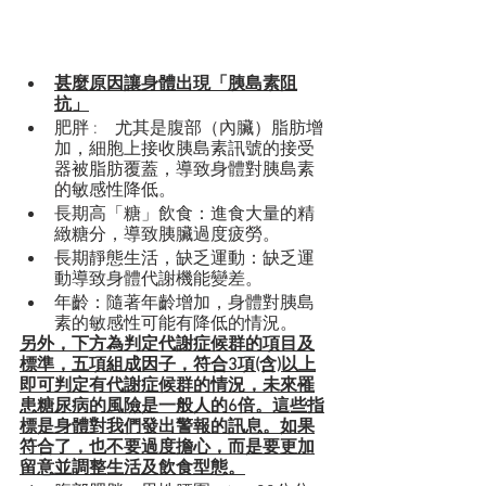
甚麼原因讓身體出現「胰島素阻
抗」
肥胖 :　尤其是腹部（內臟）脂肪增
加，細胞上接收胰島素訊號的接受
器被脂肪覆蓋，導致身體對胰島素
的敏感性降低。
長期高「糖」飲食：進食大量的精
緻糖分，導致胰臟過度疲勞。
長期靜態生活，缺乏運動：缺乏運
動導致身體代謝機能變差。
年齡：隨著年齡增加，身體對胰島
素的敏感性可能有降低的情況。
另外，下方為判定代謝症候群的項目及
標準，五項組成因子，符合3項(含)以上
即可判定有代謝症候群的情況，未來罹
患糖尿病的風險是一般人的6倍。這些指
標是身體對我們發出警報的訊息。如果
符合了，也不要過度擔心，而是要更加
留意並調整生活及飲食型態。