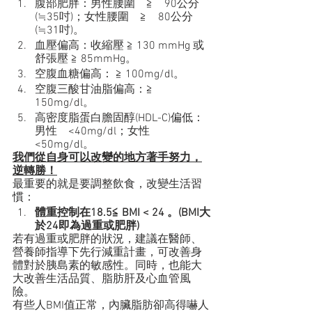
腹部肥胖：男性腰圍　≧　90公分
(≒35吋)；女性腰圍　≧　80公分
(≒31吋)。
血壓偏高：收縮壓 ≧ 130 mmHg 或 
舒張壓 ≧ 85mmHg。
空腹血糖偏高： ≧ 100mg/dl。
空腹三酸甘油脂偏高：≧ 
150mg/dl。
高密度脂蛋白膽固醇(HDL-C)偏低：
男性　<40mg/dl；女性　
<50mg/dl。
我們從自身可以改變的地方著手努力，
逆轉勝！
最重要的就是要調整飲食，改變生活習
慣：
體重控制在18.5≦ BMI < 24 。(BMI大
於24即為過重或肥胖)
若有過重或肥胖的狀況，建議在醫師、
營養師指導下先行減重計畫，可改善身
體對於胰島素的敏感性。同時，也能大
大改善生活品質、脂肪肝及心血管風
險。
有些人BMI值正常，內臟脂肪卻高得嚇人