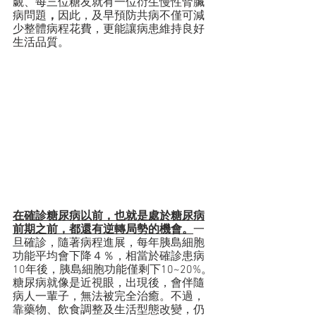
覷、每三位糖友就有一位衍生慢性腎臟
病問題
，
因此，及早預防共病不僅可減
少整體病程花費，更能讓病患維持良好
生活品質。
在確診糖尿病以前，也就是處於糖尿病
前期之前，都還有逆轉局勢的機會。
一
旦確診，隨著病程進展，每年胰島細胞
功能平均會下降４％，相當於確診患病
10年後，胰島細胞功能僅剩下10~20%。
糖尿病就像是近視眼，出現後，會伴隨
病人一輩子，無法被完全治癒。不過，
靠藥物、飲食調整及生活型態改變，仍