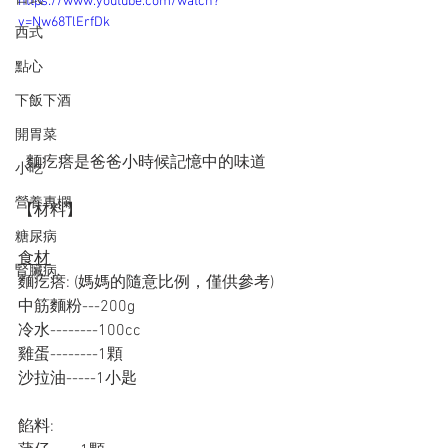
https://www.youtube.com/watch?
v=Nw68TlErfDk
西式
點心
下飯下酒
開胃菜
  麵疙瘩是爸爸小時候記憶中的味道
小吃
營養專欄
【材料】
糖尿病
食材
腎臟病
麵疙瘩: (媽媽的隨意比例，僅供參考)
中筋麵粉---200g 
冷水--------100cc 
雞蛋--------1顆
沙拉油-----1小匙
餡料: