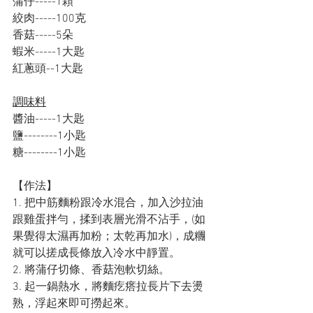
蒲仔-----1顆
絞肉-----100克
香菇-----5朵
蝦米-----1大匙
紅蔥頭--1大匙
調味料
醬油-----1大匙
鹽--------1小匙
糖--------1小匙
【作法】
1. 把中筋麵粉跟冷水混合，加入沙拉油
跟雞蛋拌勻，揉到表層光滑不沾手，(如
果覺得太濕再加粉；太乾再加水)，成糰
就可以搓成長條放入冷水中靜置。
2. 將蒲仔切條、香菇泡軟切絲。
3. 起一鍋熱水，將麵疙瘩拉長片下去燙
熟，浮起來即可撈起來。