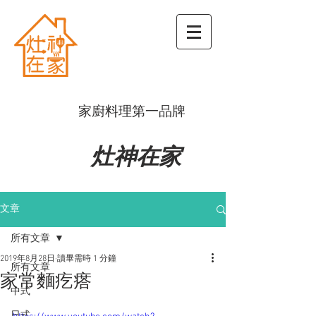
​家廚料理第一品牌
灶神在家
文章
所有文章
2019年8月28日
讀畢需時 1 分鐘
所有文章
家常麵疙瘩
中式
日式