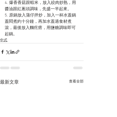
4. 爆香香菇跟蝦米，放入絞肉炒熟，用
醬油跟紅蔥頭調味，先盛一半起來。
5. 原鍋放入蒲仔拌炒，加入一杯水蓋鍋
蓋悶煮約十分鐘，再加水蓋過食材煮
滾，最後放入麵疙瘩，用鹽糖調味即可
起鍋。
中式
查看全部
最新文章