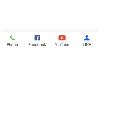
Phone
Facebook
YouTube
LINE
留言
鮮蚵麵線
酸辣涼粉
撰寫留言......
回甘人生股份有限公司​