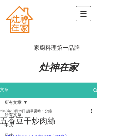
​家廚料理第一品牌
灶神在家
文章
所有文章
2018年10月29日
讀畢需時 1 分鐘
所有文章
五香豆干炒肉絲
中式
日式