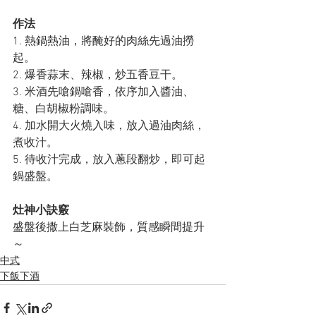
作法
1. 熱鍋熱油，將醃好的肉絲先過油撈
起。
2. 爆香蒜末、辣椒，炒五香豆干。
3. 米酒先嗆鍋嗆香，依序加入醬油、
糖、白胡椒粉調味。
4. 加水開大火燒入味，放入過油肉絲，
煮收汁。
5. 待收汁完成，放入蔥段翻炒，即可起
鍋盛盤。
灶神小訣竅
盛盤後撒上白芝麻裝飾，質感瞬間提升
～
中式
下飯下酒