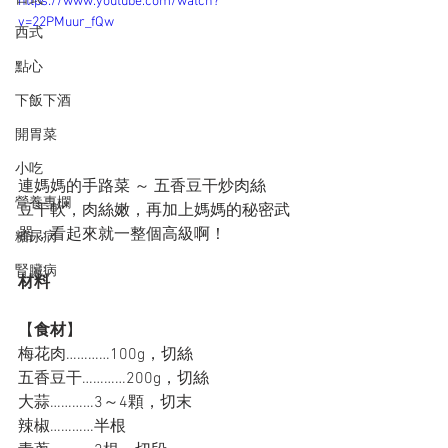
https://www.youtube.com/watch?
v=22PMuur_fQw
西式
點心
下飯下酒
開胃菜
小吃
連媽媽的手路菜 ～ 五香豆干炒肉絲
營養專欄
豆干軟，肉絲嫩，再加上媽媽的秘密武
器，看起來就一整個高級啊！
糖尿病
腎臟病
材料
【
食材
】
梅花肉…………100g，切絲
五香豆干…………200g，切絲
大蒜…………3～4顆，切末
辣椒…………半根