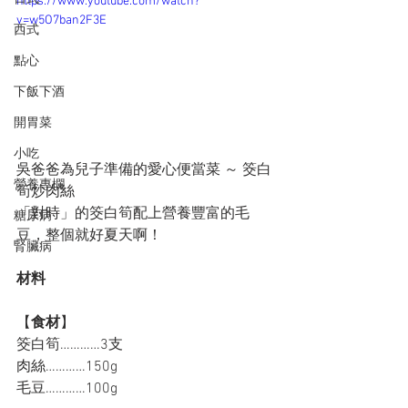
https://www.youtube.com/watch?
v=w5O7ban2F3E
西式
點心
下飯下酒
開胃菜
小吃
吳爸爸為兒子準備的愛心便當菜 ～ 筊白
營養專欄
筍炒肉絲
「對時」的筊白筍配上營養豐富的毛
糖尿病
豆，整個就好夏天啊！
腎臟病
材料
【
食材
】
筊白筍…………3支
肉絲…………150g
毛豆…………100g