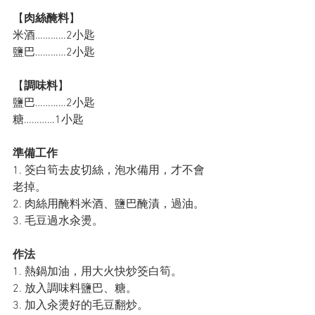
【
肉絲醃料
】
米酒…………2小匙
鹽巴…………2小匙
【
調味料
】
鹽巴…………2小匙
糖…………1小匙
準備工作
1. 筊白筍去皮切絲，泡水備用，才不會
老掉。
2. 肉絲用醃料米酒、鹽巴醃漬，過油。
3. 毛豆過水汆燙。
作法
1. 熱鍋加油，用大火快炒筊白筍。
2. 放入調味料鹽巴、糖。
3. 加入汆燙好的毛豆翻炒。