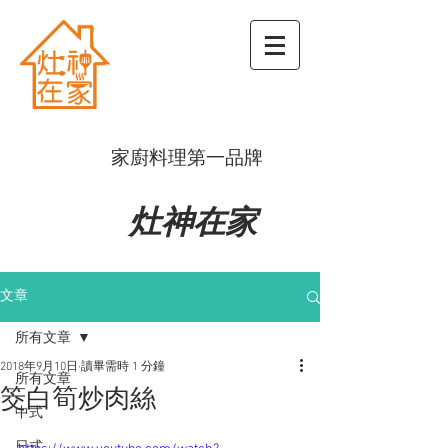
​家廚料理第一品牌
灶神在家
文章
所有文章
2018年9月10日
讀畢需時 1 分鐘
所有文章
筊白筍炒肉絲
中式
日式