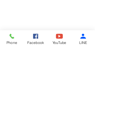
Phone
Facebook
YouTube
LINE
留言
鮮蚵麵線
酸辣涼粉
撰寫留言......
回甘人生股份有限公司​