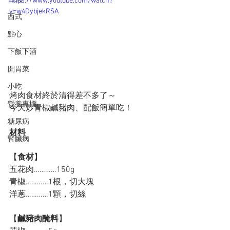
https://www.youtube.com/watch?
v=w4DybjekRSA
西式
點心
下飯下酒
開胃菜
小吃
烤肉食材終於清得差不多了～ 
營養專欄
今天炒青椒鹹豬肉、配飯簡單吃！
糖尿病
材料
腎臟病
【
食材
】
五花肉…………150g
青椒…………1根，切大塊
洋蔥…………1顆，切絲
【
鹹豬肉醃料
】