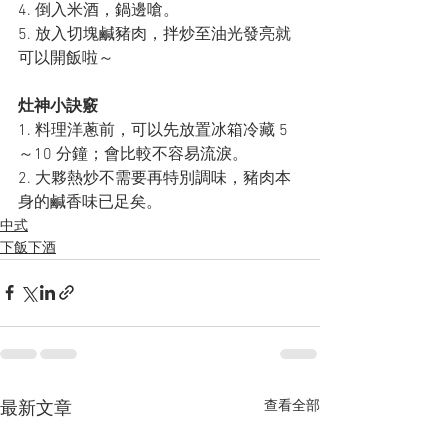
4. 倒入米酒，鍋邊嗆。
5. 放入切塊鹹豬肉，拌炒至油光發亮就
可以開飯啦～
灶神小訣竅
1. 料理洋蔥前，可以先放置冰箱冷藏 5
～10 分鐘；會比較不容易流淚。
2. 大夥熱炒不需要再特別調味，豬肉本
身的鹹香味已足矣。
中式
下飯下酒
查看全部
最新文章