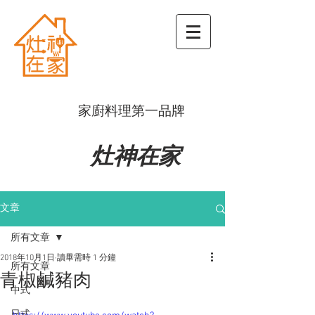
​家廚料理第一品牌
灶神在家
文章
所有文章
2018年10月1日
讀畢需時 1 分鐘
所有文章
青椒鹹豬肉
中式
日式