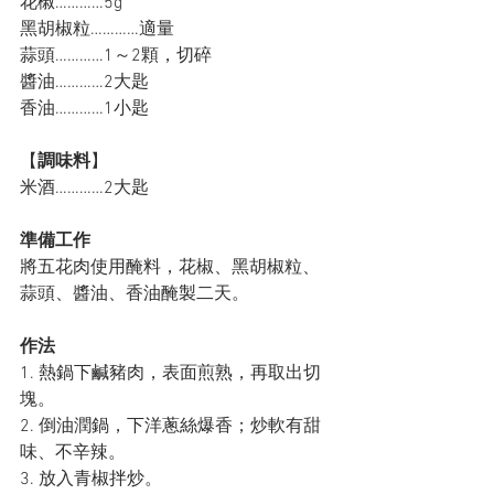
花椒…………5g
黑胡椒粒…………適量
蒜頭…………1～2顆，切碎
醬油…………2大匙
香油…………1小匙
【
調味料
】
米酒…………2大匙
準備工作
將五花肉使用醃料，花椒、黑胡椒粒、
蒜頭、醬油、香油醃製二天。
作法
1. 熱鍋下鹹豬肉，表面煎熟，再取出切
塊。
2. 倒油潤鍋，下洋蔥絲爆香；炒軟有甜
味、不辛辣。
3. 放入青椒拌炒。