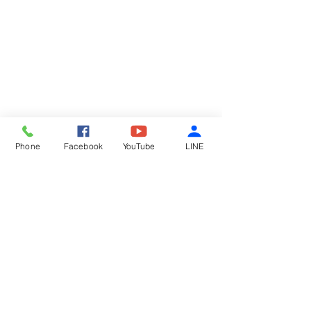
Phone
Facebook
YouTube
LINE
留言
鮮蚵麵線
酸辣涼粉